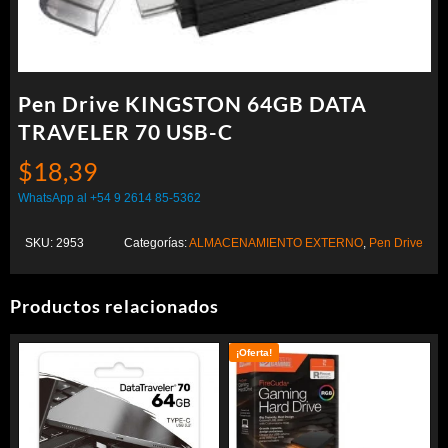
Pen Drive KINGSTON 64GB DATA
TRAVELER 70 USB-C
$
18,39
WhatsApp al +54 9 2614 85-5362
SKU:
2953
Categorías:
ALMACENAMIENTO EXTERNO
,
Pen Drive
Productos relacionados
¡Oferta!