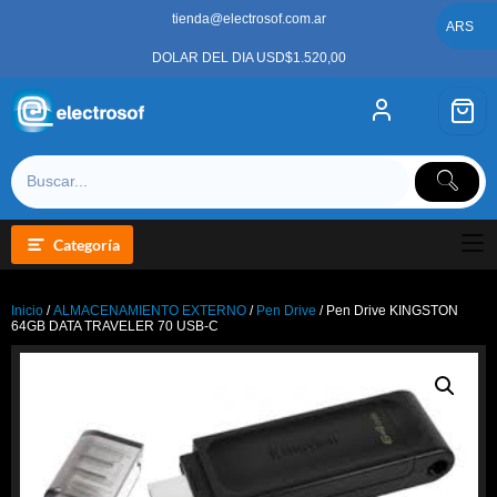
Saltar
tienda@electrosof.com.ar
al
ARS
contenido
DOLAR DEL DIA USD$1.520,00
Categoría
Inicio
/
ALMACENAMIENTO EXTERNO
/
Pen Drive
/ Pen Drive KINGSTON
64GB DATA TRAVELER 70 USB-C