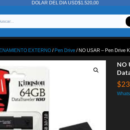
DOLAR DEL DIA USD$1.520,00
ENAMIENTO EXTERNO
/
Pen Drive
/ NO USAR – Pen Drive K
NO 
Data
$
23
Whats