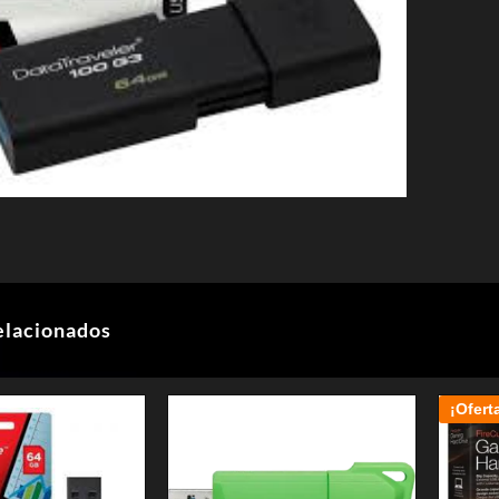
elacionados
¡Ofert