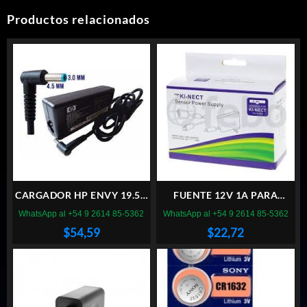
Productos relacionados
CARGADOR HP ENVY 19.5V
FUENTE 12V 1A PARA
3.33A 4.5MM 3MM
KINECT XBOX
WhatsApp al +54 9 2614 85-5362
WhatsApp al +54 9 2614 85-5362
$
54,59
$
22,72