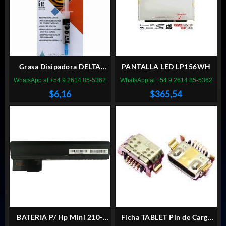
Grasa Disipadora DELTA
PANTALLA LED LP156WH
GPM-5 con componente
WhatsApp al +54 9 2614 85-5362
WhatsApp al +54 9 2614 85-5362
metalico
$
6,16
$
365,54
BATERIA P/ Hp Mini 210-
Ficha TABLET Pin de Carga