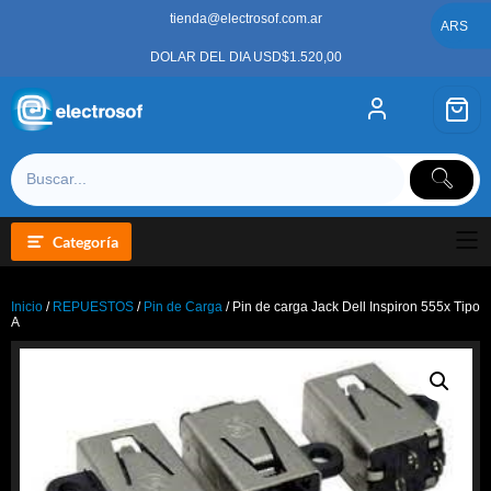
Saltar
tienda@electrosof.com.ar
al
ARS
contenido
DOLAR DEL DIA USD$1.520,00
Categoría
Inicio
/
REPUESTOS
/
Pin de Carga
/ Pin de carga Jack Dell Inspiron 555x Tipo
A