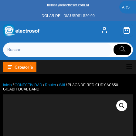
Saltar
tienda@electrosof.com.ar
al
ARS
contenido
DOLAR DEL DIA USD$1.520,00
Categoría
Inicio
/
CONECTIVIDAD
/
Router
/
Wifi
/ PLACA DE RED CUDY AC650
GIGABIT DUAL BAND