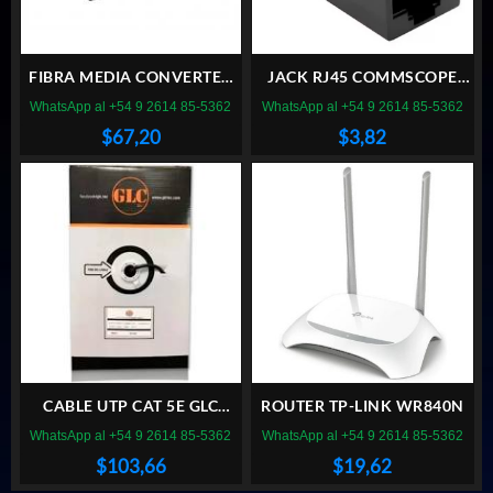
FIBRA MEDIA CONVERTER
JACK RJ45 COMMSCOPE
GLC-MC-003
CAT5E BLK
WhatsApp al +54 9 2614 85-5362
WhatsApp al +54 9 2614 85-5362
$
67,20
$
3,82
CABLE UTP CAT 5E GLC
ROUTER TP-LINK WR840N
EXTERIOR 305M DOBLE
WhatsApp al +54 9 2614 85-5362
WhatsApp al +54 9 2614 85-5362
VAINA NEGRO
$
103,66
$
19,62