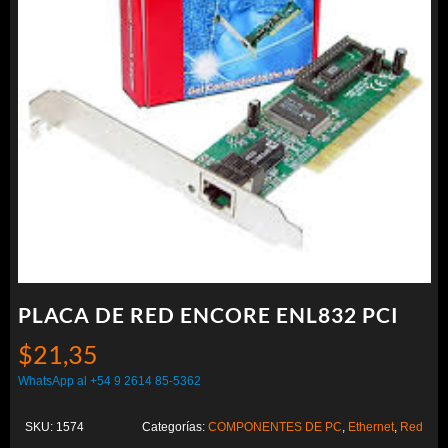
PLACA DE RED ENCORE ENL832 PCI
$
21,35
WhatsApp al +54 9 2614 85-5362
SKU:
1574
Categorías:
COMPONENTES DE PC
,
Ethernet
,
Red