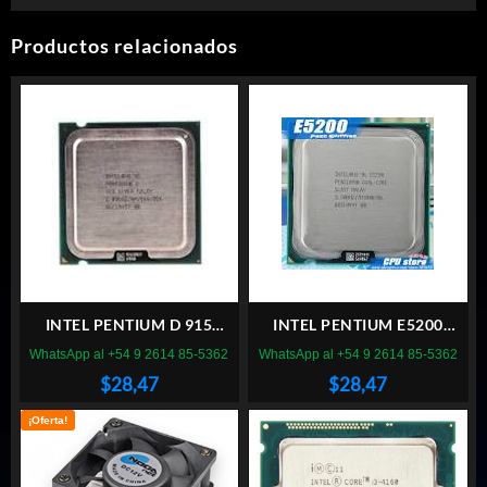
Productos relacionados
INTEL PENTIUM D 915
INTEL PENTIUM E5200
SOCKET 775
SOCKET 775
WhatsApp al +54 9 2614 85-5362
WhatsApp al +54 9 2614 85-5362
$
28,47
$
28,47
¡Oferta!