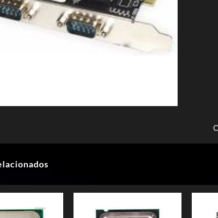
C
elacionados