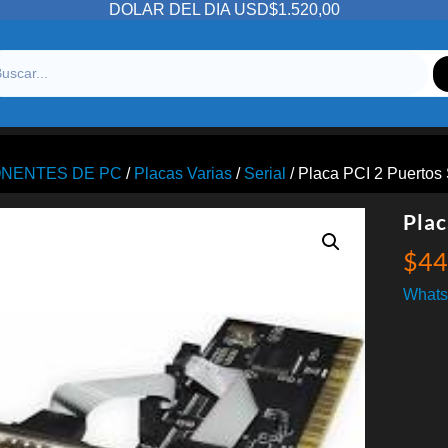
DOLAR DEL DIA USD$1.520,00
NENTES DE PC
/
Placas Varias
/
Serial
/ Placa PCI 2 Puertos 
Plac
$
44
Whats