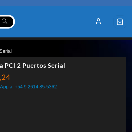
Serial
a PCI 2 Puertos Serial
,24
App al +54 9 2614 85-5362