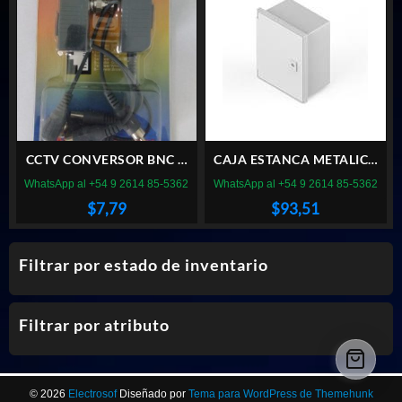
CCTV CONVERSOR BNC A
CAJA ESTANCA METALICA
UTP RJ45 HD SV-BT103PVA
200x200x150
WhatsApp al +54 9 2614 85-5362
WhatsApp al +54 9 2614 85-5362
$
7,79
$
93,51
Filtrar por estado de inventario
Filtrar por atributo
© 2026
Electrosof
Diseñado por
Tema para WordPress de Themehunk