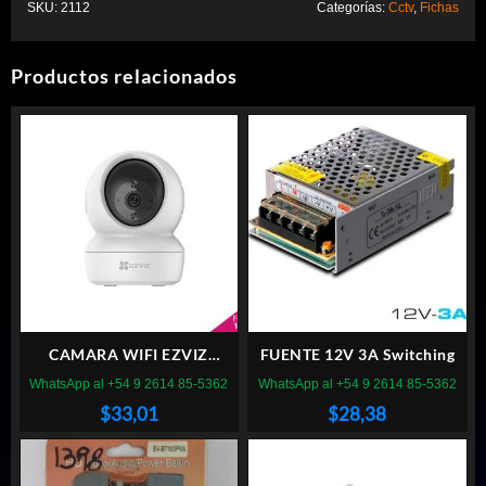
SKU:
2112
Categorías:
Cctv
,
Fichas
Productos relacionados
CAMARA WIFI EZVIZ
FUENTE 12V 3A Switching
INTERIOR INTELIGENTE C6N
WhatsApp al +54 9 2614 85-5362
WhatsApp al +54 9 2614 85-5362
1080P
$
33,01
$
28,38