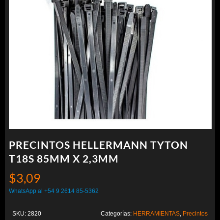
PRECINTOS HELLERMANN TYTON
T18S 85MM X 2,3MM
$
3,09
WhatsApp al +54 9 2614 85-5362
SKU:
2820
Categorías:
HERRAMIENTAS
,
Precintos