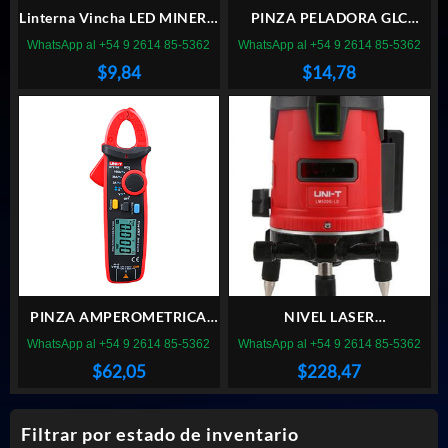
Linterna Vincha LED MINERO
PINZA PELADORA GLC
CON FOCO REGULABLE
AJUSTABLE P/CABLES 0.5 A
WhatsApp al +54 9 2614 85-5362
WhatsApp al +54 9 2614 85-5362
AAAx3
6mm
$
9,84
$
14,78
PINZA AMPEROMETRICA
NIVEL LASER
UT210E UNI-T
AUTONIVELANTE CRUZ
WhatsApp al +54 9 2614 85-5362
WhatsApp al +54 9 2614 85-5362
VERDE 1V1H UNI-T
$
62,05
$
228,47
Filtrar por estado de inventario