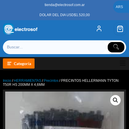
Saltar
tienda@electrosof.com.ar
al
ARS
contenido
DOLAR DEL DIA USD$1.520,00
Categoría
Inicio
/
HERRAMIENTAS
/
Precintos
/ PRECINTOS HELLERMANN TYTON
T50R HS 200MM X 4,6MM