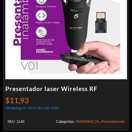
Presentador laser Wireless RF
$
11,93
WhatsApp al +54 9 2614 85-5362
SKU:
1140
Categorías:
PERIFERICOS
,
Presentadores