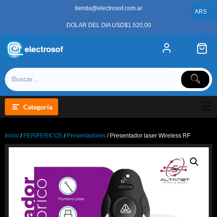
Saltar
tienda@electrosof.com.ar
al
ARS
contenido
DOLAR DEL DIA USD$1.520,00
Categoría
Inicio
/
PERIFERICOS
/
Presentadores
/ Presentador laser Wireless RF