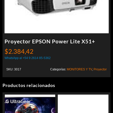
Proyector EPSON Power Lite X51+
$
2.384,42
WhatsApp al +54 9 2614 85-5362
SKU:
3017
Categorías:
MONITORES Y TV
,
Proyector
Productos relacionados