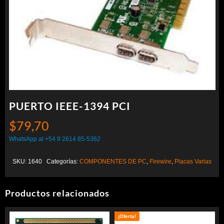
PUERTO IEEE-1394 PCI
$
79,70
WhatsApp al +54 9 2614 85-5362
SKU:
1640
Categorías:
COMPONENTES DE PC
,
Firewire
,
Placas Varias
Productos relacionados
¡Oferta!