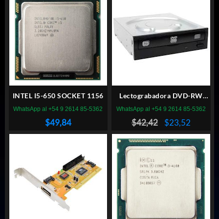
INTEL I5-650 SOCKET 1156
Lectograbadora DVD-RW
LITEON
WhatsApp al +54 9 2614 85-5362
WhatsApp al +54 9 2614 85-5362
El
El
$
49,84
$
42,42
$
23,52
precio
precio
original
actual
era:
es:
$42,42.
$23,52.