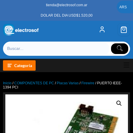
Saltar
tienda@electrosof.com.ar
al
ARS
contenido
DOLAR DEL DIA USD$1.520,00
Categoría
Inicio
/
COMPONENTES DE PC
/
Placas Varias
/
Firewire
/ PUERTO IEEE-
1394 PCI