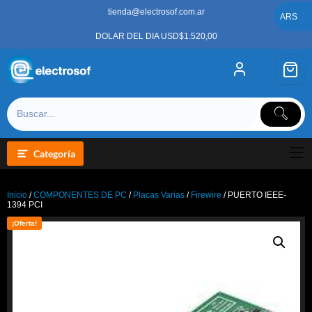
Saltar
tienda@electrosof.com.ar
al
ARS
contenido
DOLAR DEL DIA USD$1.520,00
Categoría
Inicio
/
COMPONENTES DE PC
/
Placas Varias
/
Firewire
/ PUERTO IEEE-
1394 PCI
¡Oferta!