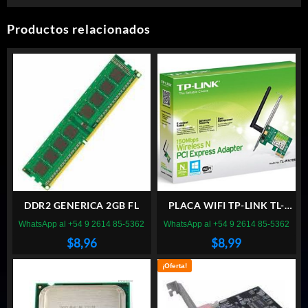
$33,60.
$25,76.
Productos relacionados
DDR2 GENERICA 2GB FL
PLACA WIFI TP-LINK TL-
WN781ND PCI EXPRESS
WhatsApp al +54 9 2614 85-5362
WhatsApp al +54 9 2614 85-5362
$
8,96
$
8,99
¡Oferta!