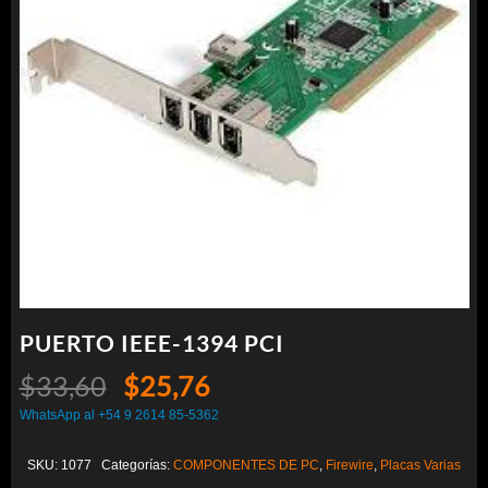
PUERTO IEEE-1394 PCI
El
El
$
33,60
$
25,76
precio
precio
WhatsApp al +54 9 2614 85-5362
original
actual
SKU:
1077
Categorías:
COMPONENTES DE PC
,
Firewire
,
Placas Varias
era:
es: