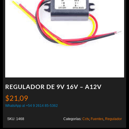
REGULADOR DE 9V 16V – A12V
$
21,09
WhatsApp al +54 9 2614 85-5362
SKU:
1468
Categorías:
Cctv
,
Fuentes
,
Regulador