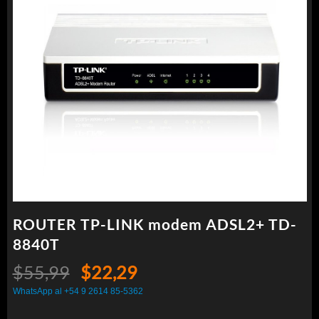
ROUTER TP-LINK modem ADSL2+ TD-
8840T
El
El
$
55,99
$
22,29
precio
precio
WhatsApp al +54 9 2614 85-5362
original
actual