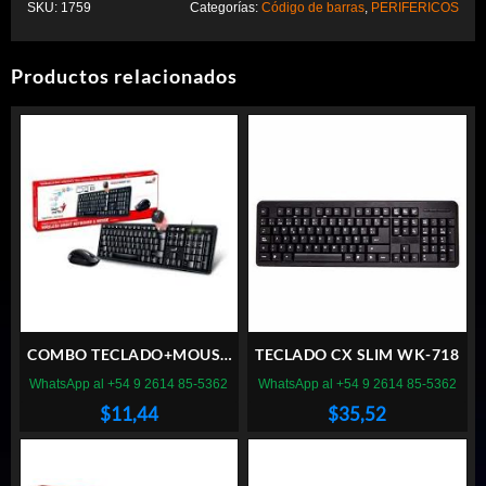
SKU:
1759
Categorías:
Código de barras
,
PERIFERICOS
Productos relacionados
COMBO TECLADO+MOUSE
TECLADO CX SLIM WK-718
GENIUS SMART KM-160 BLK
WhatsApp al +54 9 2614 85-5362
WhatsApp al +54 9 2614 85-5362
$
11,44
$
35,52