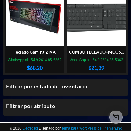
Teclado Gaming ZIVA
COMBO TECLADO+MOUSE
LOGITECH MK235
WhatsApp al +54 9 2614 85-5362
WhatsApp al +54 9 2614 85-5362
INALAMBRICO
$
68,20
$
21,39
Filtrar por estado de inventario
Filtrar por atributo
© 2026
Electrosof
Diseñado por
Tema para WordPress de Themehunk