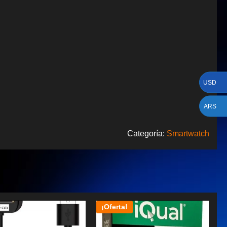
USD
ARS
Categoría:
Smartwatch
¡Oferta!