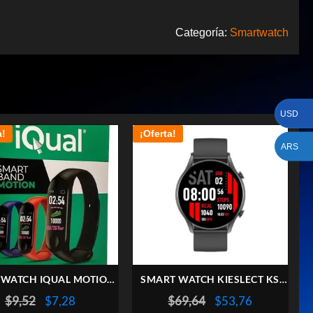
Categoría:
Smartwatch
USD
a!
¡Oferta!
ARS
WATCH IQUAL MOTION
SMART WATCH KIESLECT KS
BT
SMART CALLING NEGRO
El
El
El
El
$
9,52
$
7,28
$
69,64
$
53,76