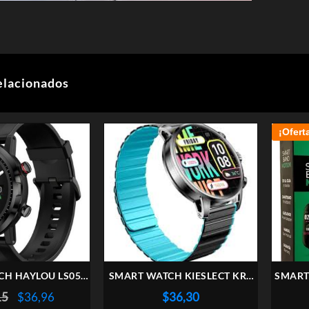
elacionados
¡Ofert
CH HAYLOU LS05S
SMART WATCH KIESLECT KR2
SMART
T BLACK
BLACK BLUE
El
El
15
$
36,96
$
36,30