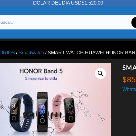
DOLAR DEL DIA USD$1.520,00
ORIOS
/
Smartwatch
/ SMART WATCH HUAWEI HONOR BAN
SMA
$
85
Whats