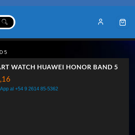
D 5
RT WATCH HUAWEI HONOR BAND 5
,16
App al +54 9 2614 85-5362