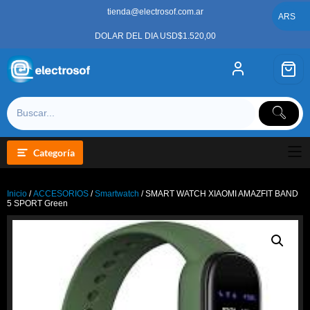
Saltar
tienda@electrosof.com.ar
al
ARS
contenido
DOLAR DEL DIA USD$1.520,00
Categoría
Inicio
/
ACCESORIOS
/
Smartwatch
/ SMART WATCH XIAOMI AMAZFIT BAND
5 SPORT Green