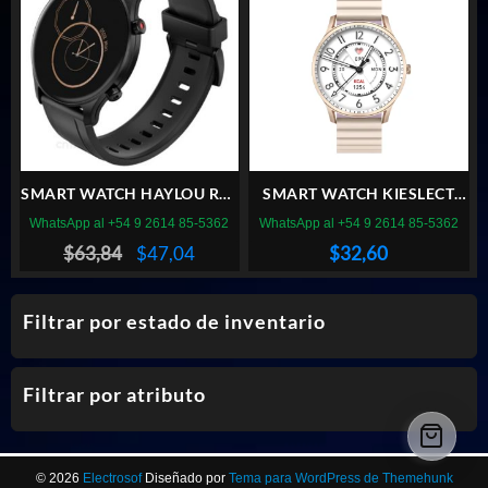
$30,34.
$7,84.
SMART WATCH HAYLOU RS3
SMART WATCH KIESLECT
LS04 BLACK
LADY LORA DORADO
WhatsApp al +54 9 2614 85-5362
WhatsApp al +54 9 2614 85-5362
El
El
$
63,84
$
47,04
$
32,60
precio
precio
original
actual
Filtrar por estado de inventario
era:
es:
$63,84.
$47,04.
Filtrar por atributo
© 2026
Electrosof
Diseñado por
Tema para WordPress de Themehunk