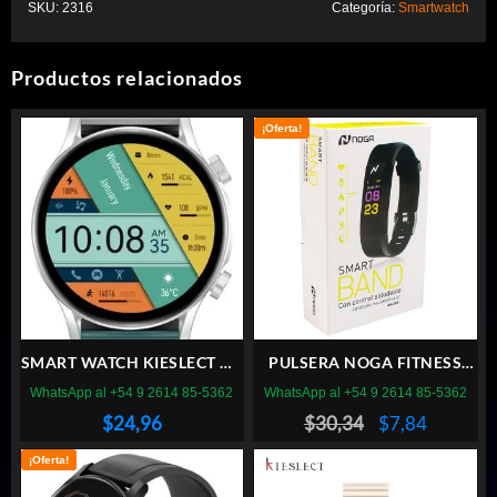
SKU:
2316
Categoría:
Smartwatch
Productos relacionados
¡Oferta!
SMART WATCH KIESLECT KR
PULSERA NOGA FITNESS
PRO GRIS
Bluetooth
WhatsApp al +54 9 2614 85-5362
WhatsApp al +54 9 2614 85-5362
El
El
$
24,96
$
30,34
$
7,84
precio
precio
¡Oferta!
original
actual
era:
es: