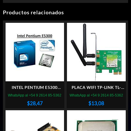
Productos relacionados
INTEL PENTIUM E5300
PLACA WIFI TP-LINK TL-
SOCKET 775
WN881ND PCI EXPRESS
WhatsApp al +54 9 2614 85-5362
WhatsApp al +54 9 2614 85-5362
$
28,47
$
13,08