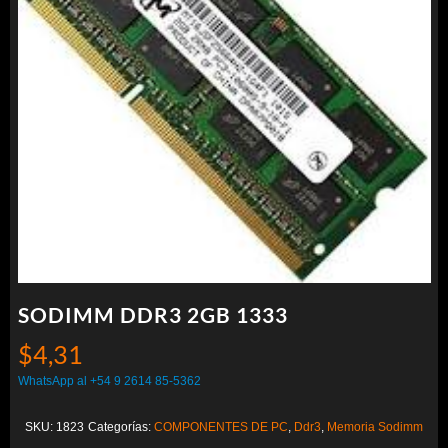
SODIMM DDR3 2GB 1333
$
4,31
WhatsApp al +54 9 2614 85-5362
SKU:
1823
Categorías:
COMPONENTES DE PC
,
Ddr3
,
Memoria Sodimm