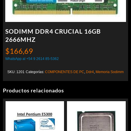
SODIMM DDR4 CRUCIAL 16GB
2666MHZ
$
166,69
WhatsApp al +54 9 2614 85-5362
SKU:
1201
Categorías:
COMPONENTES DE PC
,
Ddr4
,
Memoria Sodimm
Productos relacionados