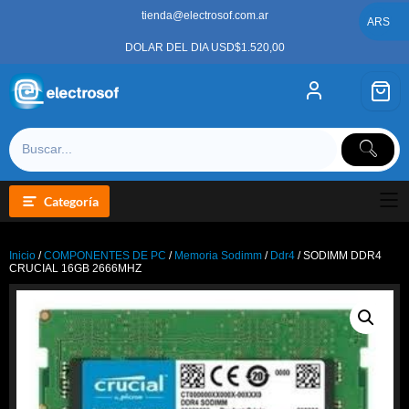
Saltar
tienda@electrosof.com.ar
al
ARS
contenido
DOLAR DEL DIA USD$1.520,00
Categoría
Inicio
/
COMPONENTES DE PC
/
Memoria Sodimm
/
Ddr4
/ SODIMM DDR4
CRUCIAL 16GB 2666MHZ