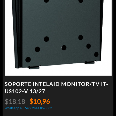
SOPORTE INTELAID MONITOR/TV IT-
US102-V 13/27
El
El
$
18,18
$
10,96
precio
precio
WhatsApp al +54 9 2614 85-5362