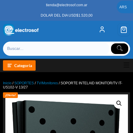
Saltar
tienda@electrosof.com.ar
al
ARS
contenido
DOLAR DEL DIA USD$1.520,00
Categoría
Inicio
/
SOPORTES
/
TV/Monitores
/ SOPORTE INTELAID MONITOR/TV IT-
US102-V 13/27
¡Oferta!