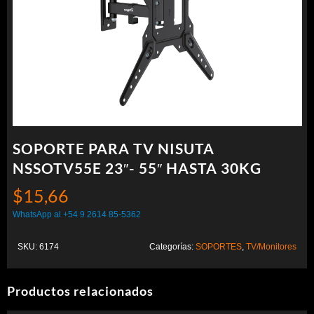
SOPORTE PARA TV NISUTA
NSSOTV55E 23″- 55″ HASTA 30KG
$
15,66
WhatsApp al +54 9 2614 85-5362
SKU:
6174
Categorías:
SOPORTES
,
TV/Monitores
Productos relacionados