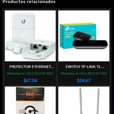
Productos relacionados
PROTECTOR ETHERNET
SWITCH TP-LINK TL-
UBIQUITI ETH-SP-GEN2
SG1008D 8 PUERTOS
WhatsApp al +54 9 2614 85-5362
WhatsApp al +54 9 2614 85-5362
GIGABIT
$
47,04
$
24,67