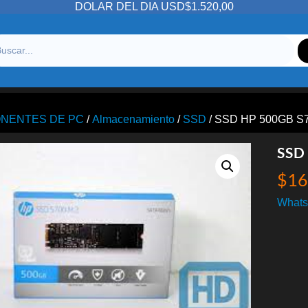
DOLAR DEL DIA USD$1.520,00
NENTES DE PC
/
Almacenamiento
/
SSD
/ SSD HP 500GB S7
SSD
$
16
Whats