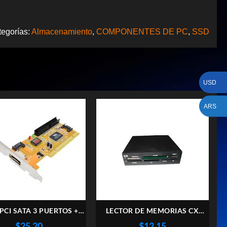
tegorías:
Almacenamiento
,
COMPONENTES DE PC
,
SSD
USD
ARS
PCI SATA 3 PUERTOS + 1
LECTOR DE MEMORIAS CX
IDE
INTERNO
$
25,20
$
12,15