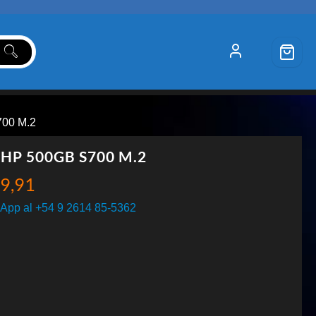
00 M.2
 HP 500GB S700 M.2
9,91
App al +54 9 2614 85-5362