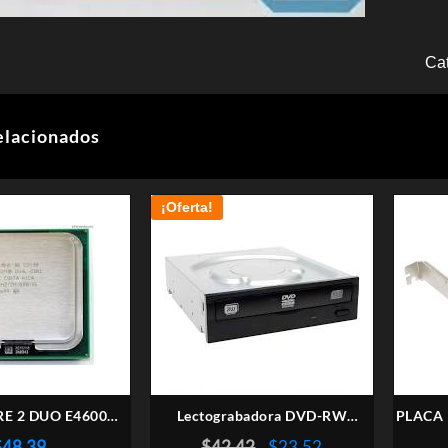
Ca
elacionados
¡Oferta!
RE 2 DUO E4600
Lectograbadora DVD-RW
PLACA 
ET LGA 775
LITEON
El
El
$
48,39
$
42,42
$
23,52