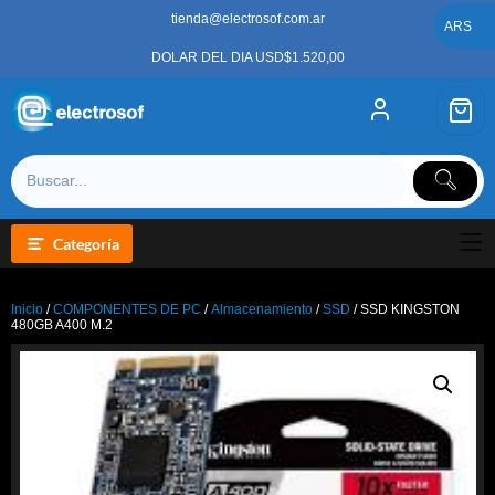
Saltar
tienda@electrosof.com.ar
al
ARS
contenido
DOLAR DEL DIA USD$1.520,00
Categoría
Inicio
/
COMPONENTES DE PC
/
Almacenamiento
/
SSD
/ SSD KINGSTON
480GB A400 M.2