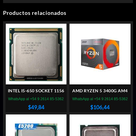
Productos relacionados
INTEL I5-650 SOCKET 1156
AMD RYZEN 5 3400G AM4
WhatsApp al +54 9 2614 85-5362
WhatsApp al +54 9 2614 85-5362
$
49,84
$
106,44