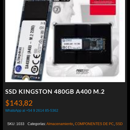
SSD KINGSTON 480GB A400 M.2
$
143,82
WhatsApp al +54 9 2614 85-5362
SKU:
1033
Categorías:
Almacenamiento
,
COMPONENTES DE PC
,
SSD