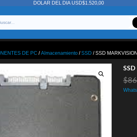
DOLAR DEL DIA USD$1.520,00
NENTES DE PC
/
Almacenamiento
/
SSD
/ SSD MARKVISIO
SSD
$
86
Whats