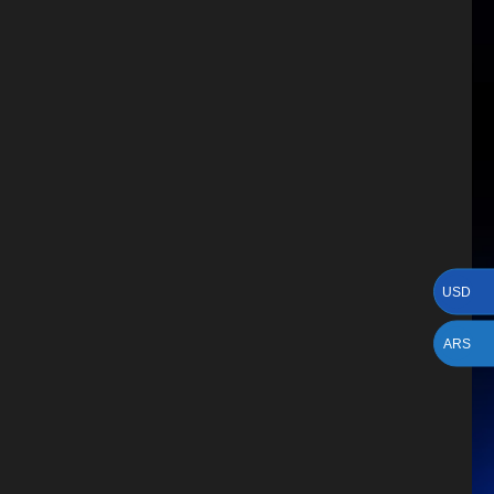
USD
ARS