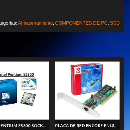
tegorías:
Almacenamiento
,
COMPONENTES DE PC
,
SSD
PENTIUM E5300 SOCKET
PLACA DE RED ENCORE ENL832