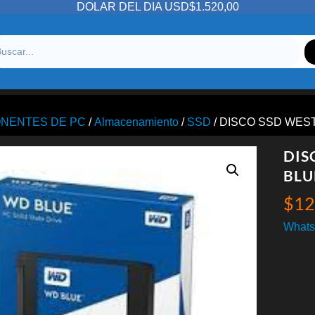
DOLAR DEL DIA USD$1.520,00
NENTES DE PC
/
Almacenamiento
/
SSD
/ DISCO SSD WEST
DIS
BLU
$
12
Whats