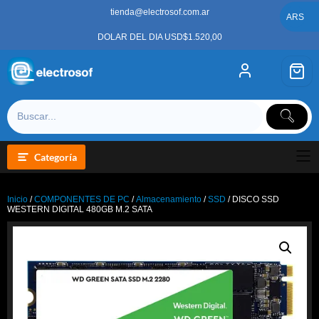
Saltar
tienda@electrosof.com.ar
al
ARS
contenido
DOLAR DEL DIA USD$1.520,00
Categoría
Inicio
/
COMPONENTES DE PC
/
Almacenamiento
/
SSD
/ DISCO SSD
WESTERN DIGITAL 480GB M.2 SATA