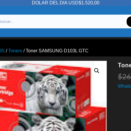
DOLAR DEL DIA USD$1.520,00
OS
/
Toners
/ Toner SAMSUNG D103L GTC
Ton
$
26
Whats