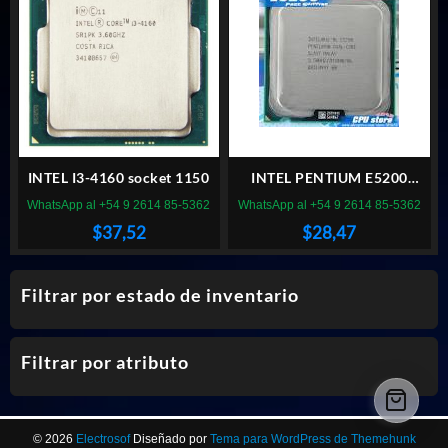
INTEL I3-4160 socket 1150
INTEL PENTIUM E5200
SOCKET 775
WhatsApp al +54 9 2614 85-5362
WhatsApp al +54 9 2614 85-5362
$
37,52
$
28,47
Filtrar por estado de inventario
Filtrar por atributo
© 2026
Electrosof
Diseñado por
Tema para WordPress de Themehunk