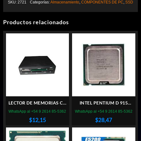
SKU:
2721
Categorías:
Almacenamiento
,
COMPONENTES DE PC
,
SSD
Productos relacionados
LECTOR DE MEMORIAS CX
INTEL PENTIUM D 915
INTERNO
SOCKET 775
WhatsApp al +54 9 2614 85-5362
WhatsApp al +54 9 2614 85-5362
$
12,15
$
28,47