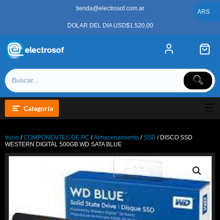
Saltar
tienda@electrosof.com.ar
al
ARS
contenido
DOLAR DEL DIA USD$1.520,00
Categoría
Inicio
/
COMPONENTES DE PC
/
Almacenamiento
/
SSD
/ DISCO SSD
WESTERN DIGITAL 500GB WD SATA BLUE