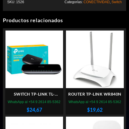
SKU:
1526
Categorías:
CONECTIVIDAD
,
Switch
Productos relacionados
SWITCH TP-LINK TL-
ROUTER TP-LINK WR840N
SG1008D 8 PUERTOS
WhatsApp al +54 9 2614 85-5362
WhatsApp al +54 9 2614 85-5362
GIGABIT
$
24,67
$
19,62