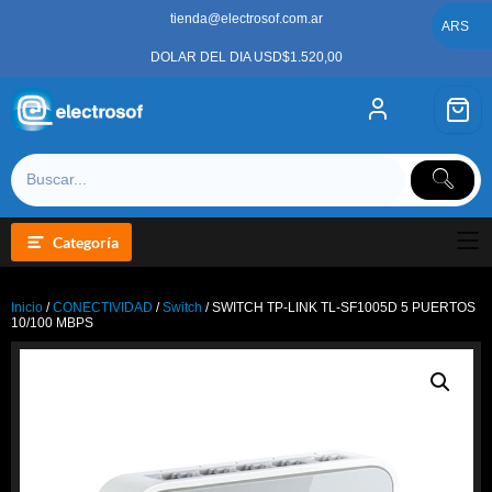
Saltar
tienda@electrosof.com.ar
al
ARS
contenido
DOLAR DEL DIA USD$1.520,00
Categoría
Inicio
/
CONECTIVIDAD
/
Switch
/ SWITCH TP-LINK TL-SF1005D 5 PUERTOS
10/100 MBPS