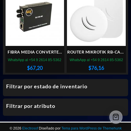
FIBRA MEDIA CONVERTER
ROUTER MIKROTIK RB-CAPL
GLC-MC-003
2nD
WhatsApp al +54 9 2614 85-5362
WhatsApp al +54 9 2614 85-5362
$
67,20
$
76,16
Filtrar por estado de inventario
Filtrar por atributo
© 2026
Electrosof
Diseñado por
Tema para WordPress de Themehunk