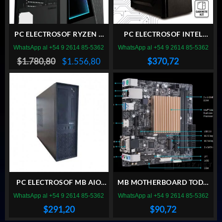
PC ELECTROSOF RYZEN 7
PC ELECTROSOF INTEL
8700F AM5 /VGA RTX 5050
G7400 /RAM DDR4 16GB
WhatsApp al +54 9 2614 85-5362
WhatsApp al +54 9 2614 85-5362
8GB /RAM DDR5 16GB /SSD
/SSD 120GB SATA
El
El
$
1.780,80
$
1.556,80
$
370,72
1TB NVME /GABINETE
/GABINETE KIT
precio
precio
GAMER 800W
original
actual
era:
es:
$1.780,80.
$1.556,80.
PC ELECTROSOF MB AIO
MB MOTHERBOARD TODO
INTEL CELERON / RAM DDR4
EN UNO ASUS PRIME
WhatsApp al +54 9 2614 85-5362
WhatsApp al +54 9 2614 85-5362
16GB 3200MHZ / SSD 120GB
J4005IC INTEL CELERON
$
291,20
$
90,72
SATA / GABINETE SLIM