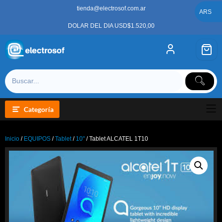
Saltar
tienda@electrosof.com.ar
al
ARS
contenido
DOLAR DEL DIA USD$1.520,00
Categoría
Inicio
/
EQUIPOS
/
Tablet
/
10"
/ Tablet ALCATEL 1T10