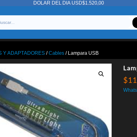
DOLAR DEL DIA USD$1.520,00
S Y ADAPTADORES
/
Cables
/ Lampara USB
Lam
$
11
Whats