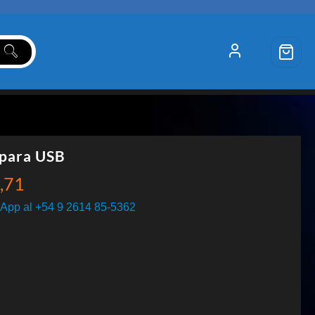
para USB
,71
App al +54 9 2614 85-5362