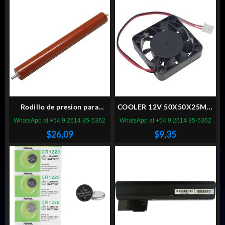
Rodillo de presion para
COOLER 12V 50X50X25MM
BROTHER 1200
CONECTOR 3 PINES
WhatsApp al +54 9 2614 85-5362
WhatsApp al +54 9 2614 85-5362
$
26,09
$
9,35