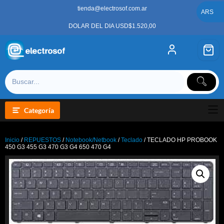
Saltar
tienda@electrosof.com.ar
al
ARS
contenido
DOLAR DEL DIA USD$1.520,00
Categoría
Inicio
/
REPUESTOS
/
Notebook/Netbook
/
Teclado
/ TECLADO HP PROBOOK
450 G3 455 G3 470 G3 G4 650 470 G4