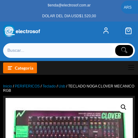
Saltar
tienda@electrosof.com.ar
al
ARS
contenido
DOLAR DEL DIA USD$1.520,00
Categoría
Inicio
/
PERIFERICOS
/
Teclado
/
Usb
/ TECLADO NOGA CLOVER MECANICO
RGB