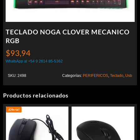
TECLADO NOGA CLOVER MECANICO
RGB
$
93,94
WhatsApp al +54 9 2614 85-5362
SKU:
2498
Categorías:
PERIFERICOS
,
Teclado
,
Usb
Productos relacionados
¡Oferta!