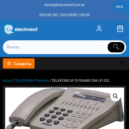
Saltar
tienda@electrosof.com.ar
al
ARS
contenido
DOLAR DEL DIA USD$1.520,00
Categoría
Inicio
/
TELEFONIA
/
Telefono
/ TELEFONO IP DYNAMIX DW LP-201