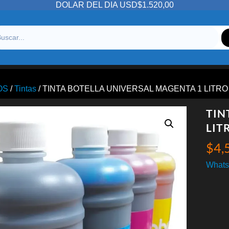
DOLAR DEL DIA USD$1.520,00
OS
/
Tintas
/ TINTA BOTELLA UNIVERSAL MAGENTA 1 LITR
TIN
LIT
$
4,
Whats