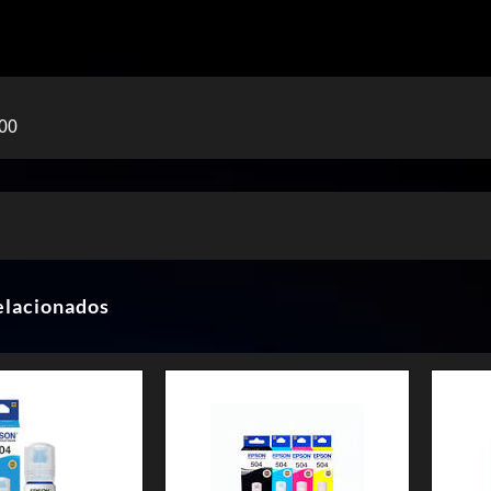
00
elacionados