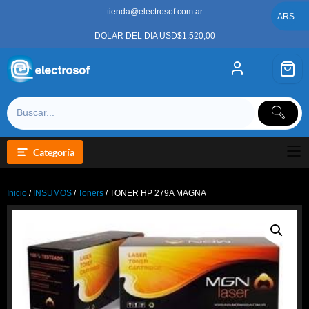
Saltar
tienda@electrosof.com.ar
al
ARS
contenido
DOLAR DEL DIA USD$1.520,00
Categoría
Inicio
/
INSUMOS
/
Toners
/ TONER HP 279A MAGNA