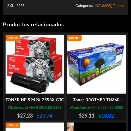
SKU:
2236
Categorías:
INSUMOS
,
Toners
Productos relacionados
¡Oferta!
¡Oferta!
TONER HP 5949X 7553X GTC
Toner BROTHER TN360
PREMIUM
WhatsApp al +54 9 2614 85-5362
WhatsApp al +54 9 2614 85-5362
El
El
El
El
$
27,23
$
23,74
$
29,11
$
18,82
precio
precio
precio
precio
¡Oferta!
original
actual
original
actual