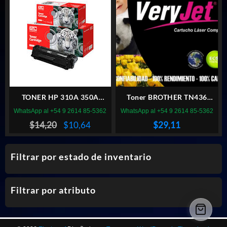
era:
es:
era:
es:
$27,23.
$23,74.
$29,11.
$18,82.
TONER HP 310A 350A
Toner BROTHER TN436
NEGRO GTC
VERYJET LH436
WhatsApp al +54 9 2614 85-5362
WhatsApp al +54 9 2614 85-5362
El
El
$
14,20
$
10,64
$
29,11
precio
precio
original
actual
Filtrar por estado de inventario
era:
es:
$14,20.
$10,64.
Filtrar por atributo