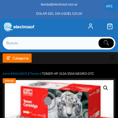
Saltar
tienda@electrosof.com.ar
al
ARS
contenido
DOLAR DEL DIA USD$1.520,00
Categoría
Inicio
/
INSUMOS
/
Toners
/ TONER HP 310A 350A NEGRO GTC
¡Oferta!