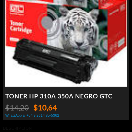
TONER HP 310A 350A NEGRO GTC
El
El
$
14,20
$
10,64
precio
precio
WhatsApp al +54 9 2614 85-5362
original
actual
DESCRIPCIÓN