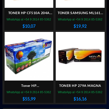
TONER HP CF510A 204A
TONER SAMSUNG ML1610
GLOBAL
GLOBAL
WhatsApp al +54 9 2614 85-5362
WhatsApp al +54 9 2614 85-5362
$
10,07
$
19,92
Toner HP
TONER HP 279A MAGNA
CB543/CE323/CF213A
WhatsApp al +54 9 2614 85-5362
WhatsApp al +54 9 2614 85-5362
ALTERNATIVO
$
55,99
$
16,16