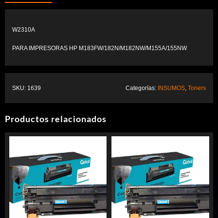
era:
es:
$14,20.
$10,64.
W2310A
PARA IMPRESORAS HP M183FW/182N/M182NW/M155A/155NW
SKU:
1639
Categorías:
INSUMOS
,
Toners
Productos relacionados