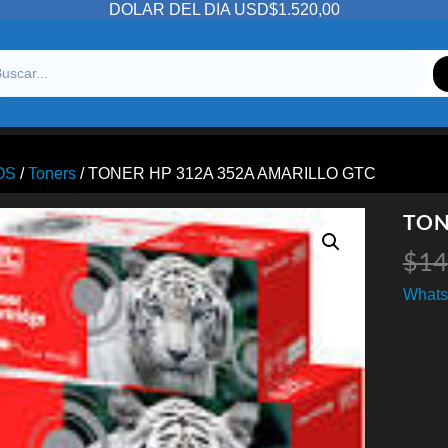
DOLAR DEL DIA USD$1.520,00
OS
/
Toners
/ TONER HP 312A 352A AMARILLO GTC
TON
$
14
Whats