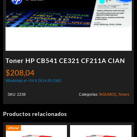
Toner HP CB541 CE321 CF211A CIAN
$
208,04
WhatsApp al +54 9 2614 85-5362
SKU:
2238
Categorías:
INSUMOS
,
Toners
Productos relacionados
¡Oferta!