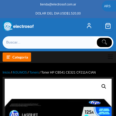
Saltar
tienda@electrosof.com.ar
al
ARS
contenido
DOLAR DEL DIA USD$1.520,00
Categoría
Inicio
/
INSUMOS
/
Toners
/ Toner HP CB541 CE321 CF211A CIAN