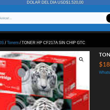
DOLAR DEL DIA USD$1.520,00
OS
/
Toners
/ TONER HP CF217A SIN CHIP GTC
TON
$
18
Whats