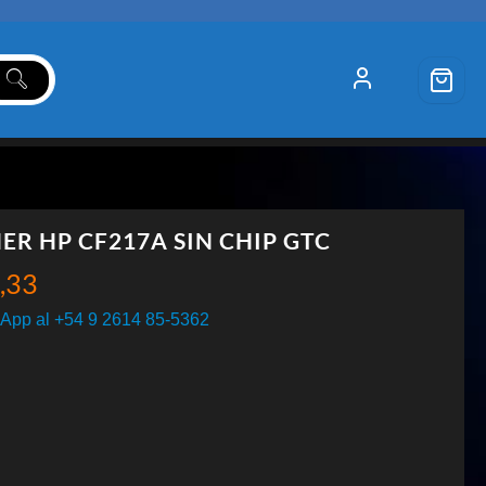
ER HP CF217A SIN CHIP GTC
,33
App al +54 9 2614 85-5362