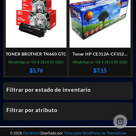
TONER BROTHER TN660 GTC
Toner HP CE312A-CF352A
GLOBAL
WhatsApp al +54 9 2614 85-5362
WhatsApp al +54 9 2614 85-5362
$
5,76
$
7,15
Filtrar por estado de inventario
Filtrar por atributo
© 2026
Electrosof
Diseñado por
Tema para WordPress de Themehunk