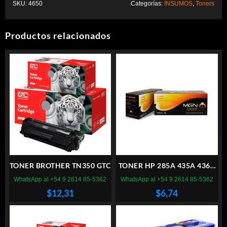
SKU:
4650
Categorías:
INSUMOS
,
Toners
era:
es:
$16,24.
$12,78.
Productos relacionados
TONER BROTHER TN350 GTC
TONER HP 285A 435A 436A
MAGNA
WhatsApp al +54 9 2614 85-5362
WhatsApp al +54 9 2614 85-5362
$
12,31
$
6,74