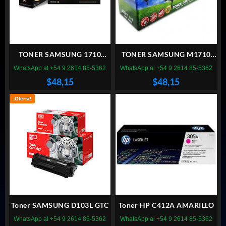
TONER SAMSUNG 1710
TONER SAMSUNG M1710
MAGNA
ALTERNATIVO
WhatsApp al +54 9 2614 85-5362
WhatsApp al +54 9 2614 85-5362
$
48,15
$
48,15
¡Oferta!
Toner SAMSUNG D103L GTC
Toner HP C412A AMARILLO
WhatsApp al +54 9 2614 85-5362
WhatsApp al +54 9 2614 85-5362