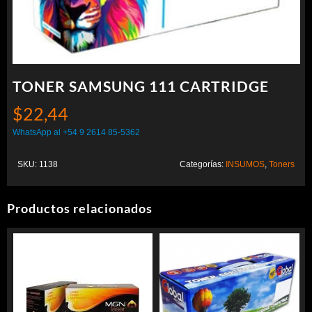
TONER SAMSUNG 111 CARTRIDGE
$
22,44
WhatsApp al +54 9 2614 85-5362
SKU:
1138
Categorías:
INSUMOS
,
Toners
Productos relacionados