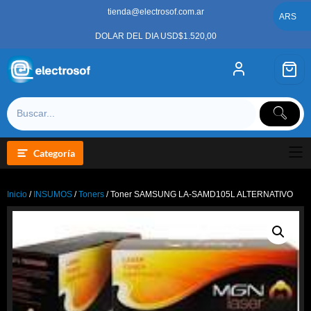
Saltar
tienda@electrosof.com.ar
al
ARS
contenido
DOLAR DEL DIA USD$1.520,00
Categoría
Inicio
/
INSUMOS
/
Toners
/ Toner SAMSUNG LA-SAMD105L ALTERNATIVO