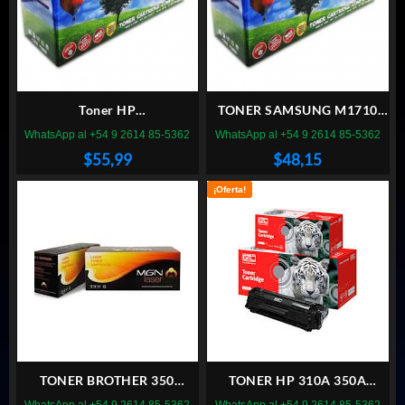
Toner HP
TONER SAMSUNG M1710
CB543/CE323/CF213A
ALTERNATIVO
WhatsApp al +54 9 2614 85-5362
WhatsApp al +54 9 2614 85-5362
ALTERNATIVO
$
55,99
$
48,15
¡Oferta!
TONER BROTHER 350
TONER HP 310A 350A
MAGNA
NEGRO GTC