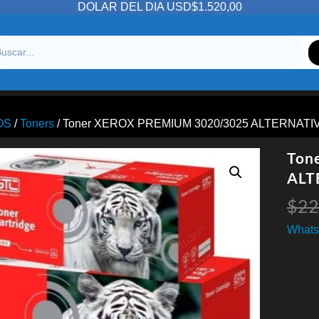
DOLAR DEL DIA USD$1.520,00
OS
/
Toners
/ Toner XEROX PREMIUM 3020/3025 ALTERNATI
Ton
ALT
$
22
Whats