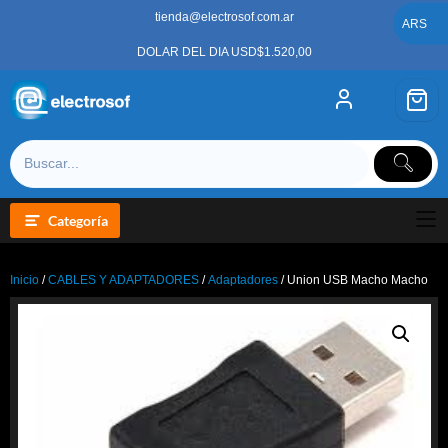
Saltar
tienda@electrosof.com.ar
al
ARS
contenido
DOLAR DEL DIA USD$1.520,00
Categoría
Inicio
/
CABLES Y ADAPTADORES
/
Adaptadores
/ Union USB Macho Macho