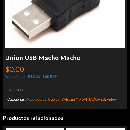
Union USB Macho Macho
$
0,00
WhatsApp al +54 9 2614 85-5362
SKU:
2066
Categorías:
Adaptadores
,
Cables
,
CABLES Y ADAPTADORES
,
Video
Productos relacionados