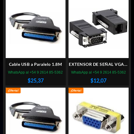
Cable USB a Paralelo 1.8M
EXTENSOR DE SEÑAL VGA X
CABLE UTP HASTA 20M
WhatsApp al +54 9 2614 85-5362
WhatsApp al +54 9 2614 85-5362
$
25,37
$
12,07
¡Oferta!
¡Oferta!