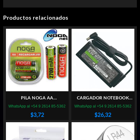
Productos relacionados
PILA NOGA AA
CARGADOR NOTEBOOK
RECARGABLE 2700mAh (x2)
SONY VGP-AC19V19 16V 4A
WhatsApp al +54 9 2614 85-5362
WhatsApp al +54 9 2614 85-5362
USADO
$
3,72
$
26,32