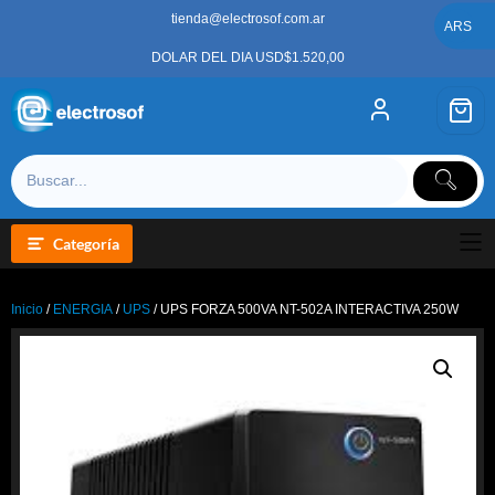
Saltar
tienda@electrosof.com.ar
al
ARS
contenido
DOLAR DEL DIA USD$1.520,00
Categoría
Inicio
/
ENERGIA
/
UPS
/ UPS FORZA 500VA NT-502A INTERACTIVA 250W