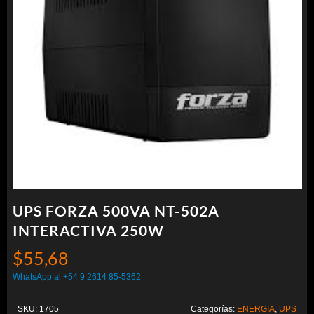
UPS FORZA 500VA NT-502A
INTERACTIVA 250W
$
55,68
WhatsApp al +54 9 2614 85-5362
SKU:
1705
Categorías:
ENERGIA
,
UPS